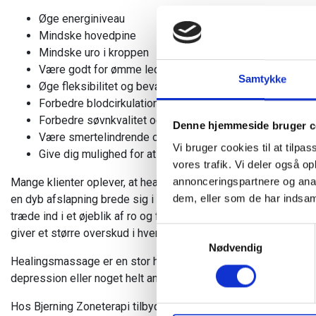
Øge energiniveau
Mindske hovedpine
Mindske uro i kroppen
Være godt for ømme led
Samtykke
Øge fleksibilitet og bevægelighed
Forbedre blodcirkulationen i kroppen
Forbedre søvnkvalitet og mindske søvnbesvær
Denne hjemmeside bruger c
Være smertelindrende og lindre muskelspændinger
Vi bruger cookies til at tilpas
Give dig mulighed for at mærke dig selv – måske på en 
vores trafik. Vi deler også 
annonceringspartnere og anal
Mange klienter oplever, at healingsmassage ikke kun lindrer f
dem, eller som de har indsaml
en dyb afslapning brede sig i deres krop, og bekymringerne b
træde ind i et øjeblik af ro og fordybelse, hvor man kan genopr
Samtykkevalg
giver et større overskud i hverdagen.
Nødvendig
Healingsmassage er en stor hjælp til at bryde den onde cirkel, s
depression eller noget helt andet.
Hos Bjerning Zoneterapi tilbyder jeg også
kropsterapi
og
zo