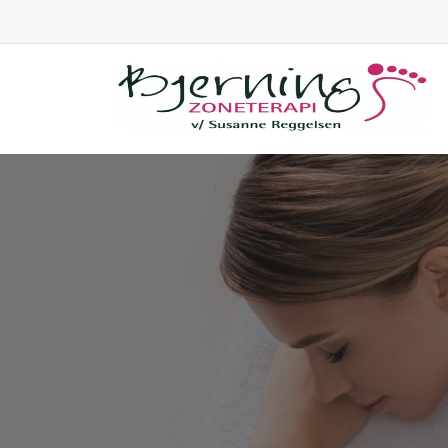
Gå
til
hovedindhold