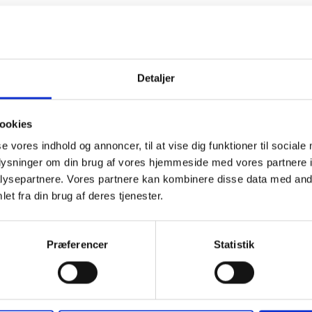
Detaljer
ookies
se vores indhold og annoncer, til at vise dig funktioner til sociale
helt ny måde
oplysninger om din brug af vores hjemmeside med vores partnere i
ysepartnere. Vores partnere kan kombinere disse data med andr
ysiske smerter, men også reducerer stress og angst. De føler
et fra din brug af deres tjenester.
egynder at slippe. Healingsmassage giver mulighed for at
ette forbindelsen til sig selv og finde en indre balance, som
Præferencer
Statistik
å din stress ikke bliver værre eller udvikler sig til
neterapi
, som kan afhjælpe mange af de samme gener og