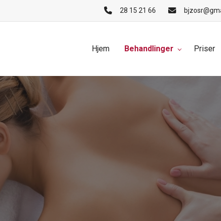
28 15 21 66
bjzosr@gma
Hjem
Behandlinger
Priser