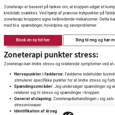
Zoneterapi er baseret på tanken om, at kroppen udgør et kompl
kredsløb svækkes. Ved hjælp af præcise trykpunkter på fødder
zoneterapi kroppens egne helbredende mekanismer. Dette kan 
med bl.a. spændinger, hovedpine og søvnproblemer.
Book en ny tid her
Ring til mig og hør 
Zoneterapi punkter stress:
Zoneterapi kan lindre stress og relaterede symptomer ved at
Nervepunkter i fødderne:
Fødderne indeholder tusindv
stimulerer specifikke punkter for at lindre stress og for
Spændingsområder:
Jeg undersøger spændinger og ømh
relaterer sig til stress og spændinger i kroppen.
Generel afslapning:
Zoneterapibehandlingen i sig selv 
stressniveauer.
Identifikation af årsager:
Behandlingen fokuserer ikke 