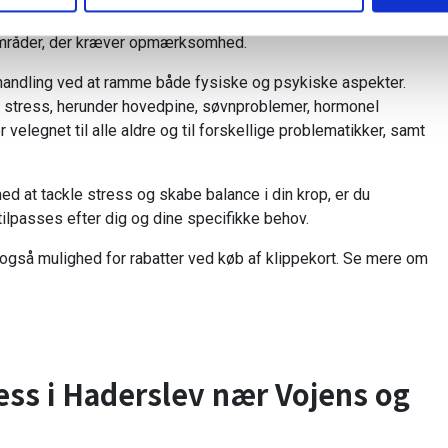
t til den enkelte klient. Gennem en indledende samtale og
 områder, der kræver opmærksomhed.
behandling ved at ramme både fysiske og psykiske aspekter.
er stress, herunder hovedpine, søvnproblemer, hormonel
velegnet til alle aldre og til forskellige problematikker, samt
d at tackle stress og skabe balance i din krop, er du
ilpasses efter dig og dine specifikke behov.
r også mulighed for rabatter ved køb af klippekort. Se mere om
ress i Haderslev nær Vojens og