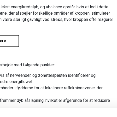
ekst energikredsløb, og ubalance opstår, hvis et led i dette
ne, der afspejler forskellige områder af kroppen, stimulerer
være særligt gavnligt ved stress, hvor kroppen ofte reagerer
mere
 arbejde med følgende punkter:
is af nerveender, og zoneterapeuten identificerer og
bedre energiflowet.
eder i fødderne for at lokalisere refleksionszoner, der
fremmer dyb afslapning, hvilket er afgørende for at reducere
kun på at lindre symptomer, men også på at identificere og