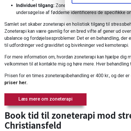
Individuel tilgang:
Zoneterapi til stress er skræddersye
undersøgelse af fødderne identificeres de specifikke
Samlet set skaber zoneterapi en holistisk tilgang til stress
Zoneterapi kan være gavnlig for en bred vifte af gener ud ov
ubalance og fordøjelsesproblemer. Det er en behandling, der er 
til udfordringer ved graviditet og bivirkninger ved kemoterapi.
For mere information om, hvordan zoneterapi kan hjælpe dig me
velkommen til at kontakte mig og høre mere. Hver behandling t
Prisen for en times zoneterapibehandling er 400 kr., og der e
priser her.
Læs mere om zoneterapi
Book tid til zoneterapi mod st
Christiansfeld