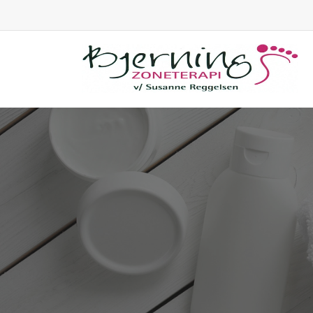
Gå
til
hovedindhold