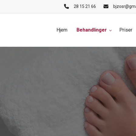
28 15 21 66
bjzosr@gma
Hjem
Behandlinger
Priser