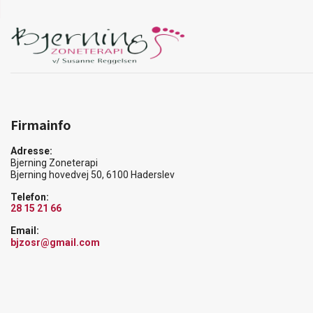
Firmainfo
Adresse:
Bjerning Zoneterapi
Bjerning hovedvej 50, 6100 Haderslev
Telefon:
28 15 21 66
Email:
bjzosr@gmail.com
Copyright © 2026 - Bjerning Zoneterapi
, CVR 35567941 |
Cookiepolitik