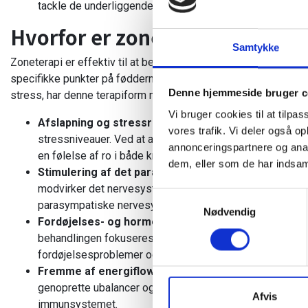
tackle de underliggende årsager til stress for at skabe l
Hvorfor er zoneterapi er så god
Samtykke
Zoneterapi er effektiv til at behandle stress af flere årsager
specifikke punkter på fødderne, der korresponderer med organ
Denne hjemmeside bruger c
stress, har denne terapiform mange fordele, da den bidrager ti
Vi bruger cookies til at tilpas
Afslapning og stressreduktion:
Zoneterapi fremmer dy
vores trafik. Vi deler også 
stressniveauer. Ved at arbejde med nervepunkter på fø
annonceringspartnere og anal
en følelse af ro i både krop og sind.
dem, eller som de har indsaml
Stimulering af det parasympatiske nervesystem:
Beh
modvirker det nervesystem, der er ansvarligt for kroppen
Samtykkevalg
parasympatiske nervesystem kan zoneterapi bidrage til 
Nødvendig
Fordøjelses- og hormonregulering:
Stress kan påvir
behandlingen fokuseres der på områder relateret til dis
fordøjelsesproblemer og hormonel ubalance, der ofte er
Fremme af energiflow:
Med præcise tryk på fødderne, 
genoprette ubalancer og blokeringer. Dette kan forbedre
Afvis
immunsystemet.