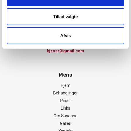
Firmainfo
Adresse:
Tillad valgte
Bjerning Zoneterapi
Bjerning hovedvej 50, 6100 Haderslev
Telefon:
Afvis
28 15 21 66
Email:
bjzosr@gmail.com
Menu
Hjem
Behandlinger
Priser
Links
Om Susanne
Galleri