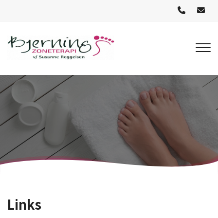
Gå
til
hovedindhold
Links